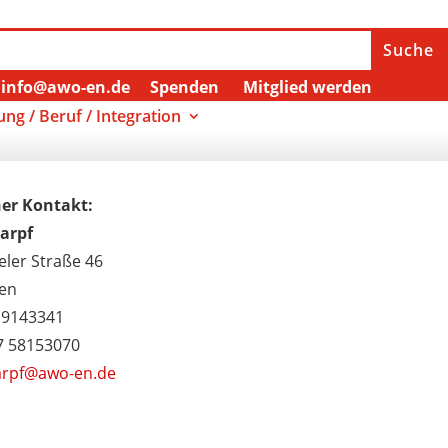
info@awo-en.de
Spenden
Mitglied werden
ung / Beruf / Integration
her Kontakt:
harpf
ler Straße 46
ten
2 9143341
7 58153070
harpf@awo-en.de