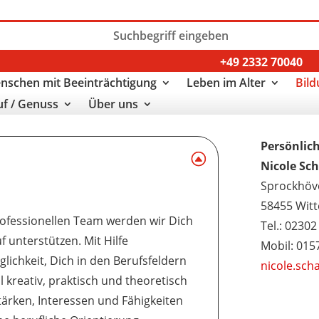
+49 2332 70040
nschen mit Beeinträchtigung
Leben im Alter
Bild
uf / Genuss
Über uns
Persönlic
Nicole Sc
Sprockhöve
n
58455 Wit
ofessionellen Team werden wir Dich
Tel.: 0230
f unterstützen. Mit Hilfe
Mobil: 015
lichkeit, Dich in den Berufsfeldern
nicole.sc
 kreativ, praktisch und theoretisch
ärken, Interessen und Fähigkeiten