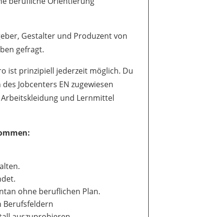
ne berufliche Orientierung
ngeber, Gestalter und Produzent von
ben gefragt.
o ist prinzipiell jederzeit möglich. Du
 des Jobcenters EN zugewiesen
 Arbeitskleidung und Lernmittel
 kommen:
alten.
ndet.
ntan ohne beruflichen Plan.
n Berufsfeldern
all auszuprobieren.