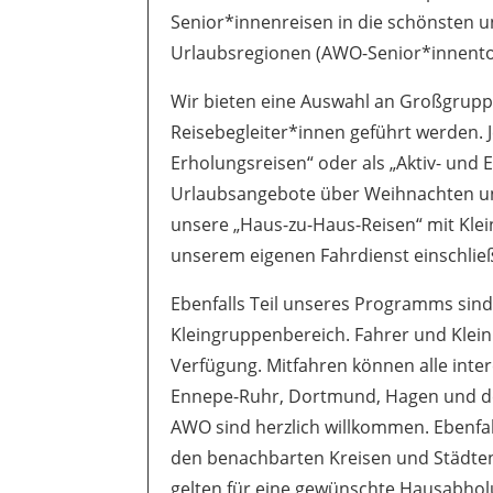
Senior*innenreisen in die schönsten 
Urlaubsregionen (AWO-Senior*innentou
Wir bieten eine Auswahl an Großgrupp
Reisebegleiter*innen geführt werden. Je
Erholungsreisen“ oder als „Aktiv- und 
Urlaubsangebote über Weihnachten un
unsere „Haus-zu-Haus-Reisen“ mit Klein
unserem eigenen Fahrdienst einschließ
Ebenfalls Teil unseres Programms sin
Kleingruppenbereich. Fahrer und Klein
Verfügung. Mitfahren können alle int
Ennepe-Ruhr, Dortmund, Hagen und dem
AWO sind herzlich willkommen. Ebenfal
den benachbarten Kreisen und Städten 
gelten für eine gewünschte Hausabhol