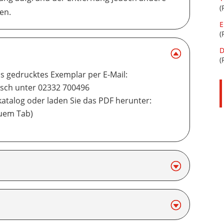
(
en.
E
(
D
(
ls gedrucktes Exemplar per E-Mail:
isch unter 02332 700496
katalog oder laden Sie das PDF herunter:
euem Tab)