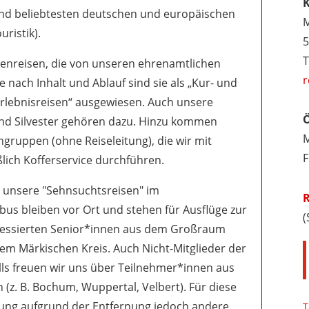
K
und beliebtesten deutschen und europäischen
M
ristik).
5
T
enreisen, die von unseren ehrenamtlichen
r
 nach Inhalt und Ablauf sind sie als „Kur- und
Erlebnisreisen“ ausgewiesen.
Auch unsere
Ö
d Silvester gehören dazu. Hinzu kommen
M
gruppen (ohne Reiseleitung), die wir mit
F
lich Kofferservice durchführen.
d unsere "Sehnsuchtsreisen" im
R
bus bleiben vor Ort und stehen für Ausflüge zur
(
eressierten Senior*innen aus dem Großraum
 Märkischen Kreis. Auch Nicht-Mitglieder der
ls freuen wir uns über Teilnehmer*innen aus
(z. B. Bochum, Wuppertal, Velbert). Für diese
ung aufgrund der Entfernung jedoch andere
T