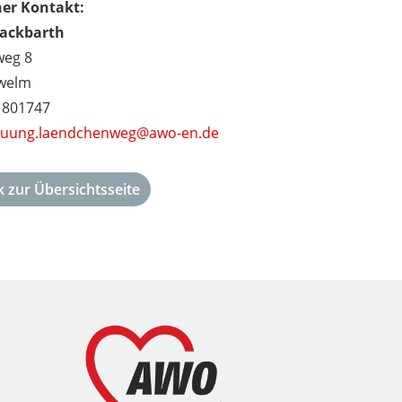
her Kontakt:
ackbarth
eg 8
welm
 801747
euung.laendchenweg@awo-en.de
 zur Übersichtsseite