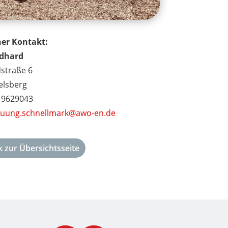
her Kontakt:
idhard
straße 6
elsberg
2 9629043
euung.schnellmark@awo-en.de
 zur Übersichtsseite