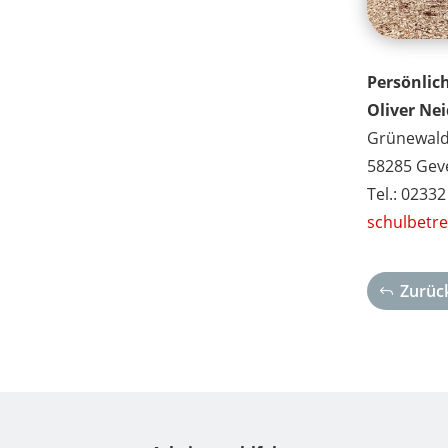
Persönlic
Oliver Ne
Grünewald
58285 Gev
Tel.: 0233
schulbetr
Zurück