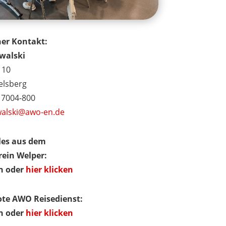
her Kontakt:
walski
 10
elsberg
2 7004-800
walski@awo-en.de
les aus dem
rein Welper:
en oder
hier klicken
te AWO Reisedienst:
en oder
hier klicken