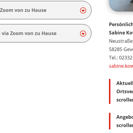
a Zoom von zu Hause
Persönlic
Sabine Ko
h via Zoom von zu Hause
Neustraße
58285 Gev
Tel.: 0233
sabine.ko
Aktuel
Ortsve
scroll
Angebo
scroll